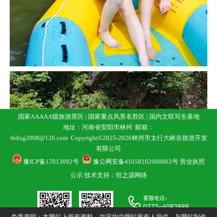
国家AAAAA级旅游景区 | 国家重点风景名胜区 |
国内文联写生基地
地址：河南省安阳市林州 邮箱：
thdxg2008@126.com Copyright©2025-2026林州市太行大峡谷旅游开发
有限公司
豫ICP备17013092号
豫公网安备41058102000063号
营业执照
公示
技术支持：恒之源网络
免责声明：本网站上所有资料，内容均由网站所有人提供，与网站制作