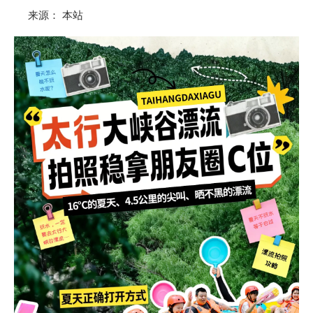
来源：
本站
["wechat","weibo","qzone","douban","email"]