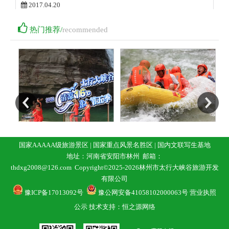
2017.04.20
回来后一直忙于工作，直到现在来着感受门票160，同程网上预

热门推荐/
recommended
订会有优惠不少！
更多 »
旅游攻略
国家AAAAA级旅游景区 | 国家重点风景名胜区 |
国内文联写生基地
桃花谷
太行大峡谷漂流
地址：河南省安阳市林州 邮箱：
thdxg2008@126.com Copyright©2025-2026林州市太行大峡谷旅游开发
有限公司
豫ICP备17013092号
豫公网安备41058102000063号
营业执照
公示
技术支持：恒之源网络